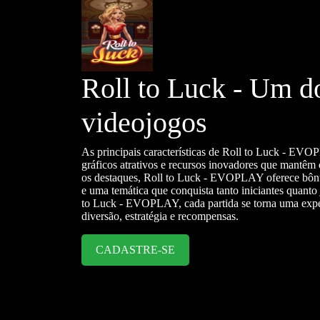
Roll to Luck - Um d
videojogos
As principais características de Roll to Luck - EVO
gráficos atrativos e recursos inovadores que mantêm 
os destaques, Roll to Luck - EVOPLAY oferece bônu
e uma temática que conquista tanto iniciantes quant
to Luck - EVOPLAY, cada partida se torna uma expe
diversão, estratégia e recompensas.
CADASTRE-SE