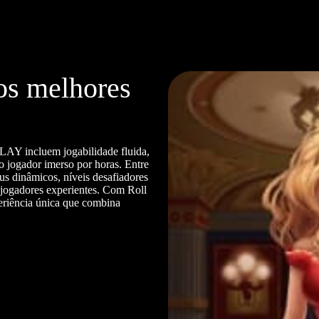
os melhores
PLAY incluem jogabilidade fluida,
o jogador imerso por horas. Entre
s dinâmicos, níveis desafiadores
o jogadores experientes. Com Roll
riência única que combina