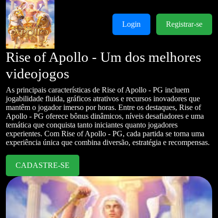
Login
Registrar-se
Rise of Apollo - Um dos melhores
videojogos
As principais características de Rise of Apollo - PG incluem
jogabilidade fluida, gráficos atrativos e recursos inovadores que
mantêm o jogador imerso por horas. Entre os destaques, Rise of
Apollo - PG oferece bônus dinâmicos, níveis desafiadores e uma
temática que conquista tanto iniciantes quanto jogadores
experientes. Com Rise of Apollo - PG, cada partida se torna uma
experiência única que combina diversão, estratégia e recompensas.
CADASTRE-SE