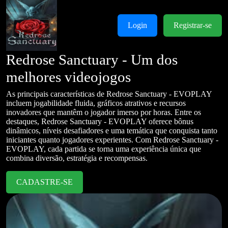
Login
Registrar-se
Redrose Sanctuary - Um dos
melhores videojogos
As principais características de Redrose Sanctuary - EVOPLAY
incluem jogabilidade fluida, gráficos atrativos e recursos
inovadores que mantêm o jogador imerso por horas. Entre os
destaques, Redrose Sanctuary - EVOPLAY oferece bônus
dinâmicos, níveis desafiadores e uma temática que conquista tanto
iniciantes quanto jogadores experientes. Com Redrose Sanctuary -
EVOPLAY, cada partida se torna uma experiência única que
combina diversão, estratégia e recompensas.
CADASTRE-SE