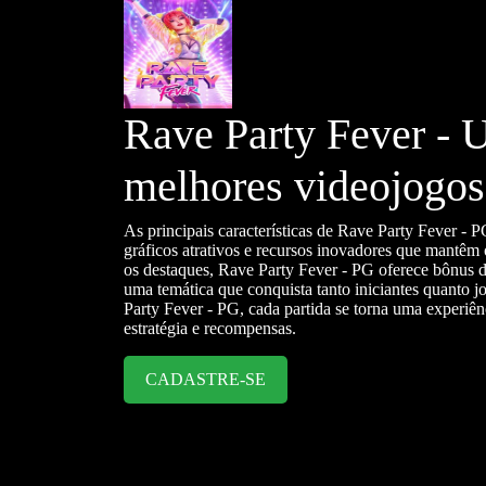
Rave Party Fever - 
melhores videojogos
As principais características de Rave Party Fever - P
gráficos atrativos e recursos inovadores que mantêm 
os destaques, Rave Party Fever - PG oferece bônus d
uma temática que conquista tanto iniciantes quanto 
Party Fever - PG, cada partida se torna uma experiê
estratégia e recompensas.
CADASTRE-SE