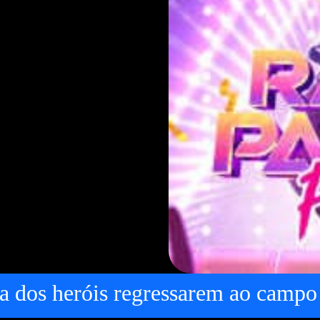
a dos heróis regressarem ao campo