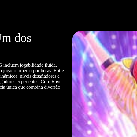
Um dos
G incluem jogabilidade fluida,
o jogador imerso por horas. Entre
inâmicos, níveis desafiadores e
jogadores experientes. Com Rave
ncia única que combina diversão,