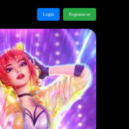
Login
Registrar-se