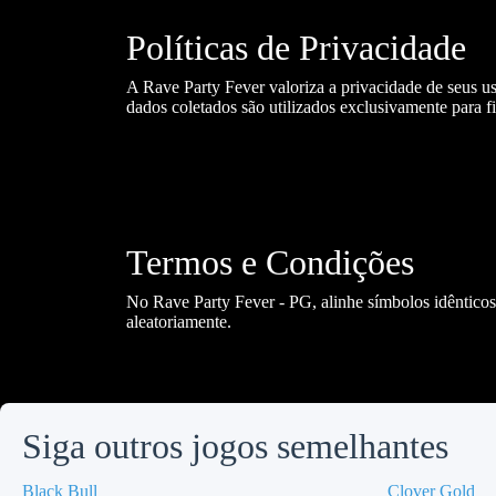
Políticas de Privacidade
A Rave Party Fever valoriza a privacidade de seus u
dados coletados são utilizados exclusivamente para f
Termos e Condições
No Rave Party Fever - PG, alinhe símbolos idênticos
aleatoriamente.
Siga outros jogos semelhantes
Black Bull
Clover Gold