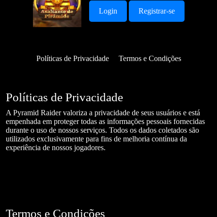
Login
Registrar-se
Políticas de Privacidade
Termos e Condições
Políticas de Privacidade
A Pyramid Raider valoriza a privacidade de seus usuários e está
empenhada em proteger todas as informações pessoais fornecidas
durante o uso de nossos serviços. Todos os dados coletados são
utilizados exclusivamente para fins de melhoria contínua da
experiência de nossos jogadores.
Termos e Condições