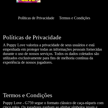
Políticas de Privacidade
Termos e Condições
Políticas de Privacidade
A Puppy Love valoriza a privacidade de seus usuários e está
empenhada em proteger todas as informações pessoais fornecidas
durante o uso de nossos serviços. Todos os dados coletados são
utilizados exclusivamente para fins de melhoria contínua da
experiência de nossos jogadores.
Termos e Condições
Puppy Love - G759 segue o formato clássico de caça-níqueis com
cinco rolos. Os jogadores ganham ao alinhar símbolos iguais e