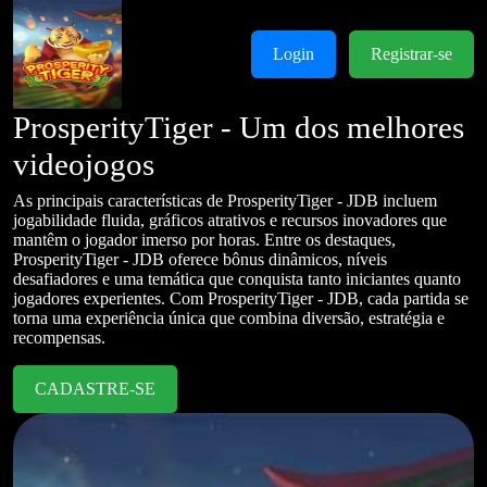
Login
Registrar-se
ProsperityTiger - Um dos melhores
videojogos
As principais características de ProsperityTiger - JDB incluem
jogabilidade fluida, gráficos atrativos e recursos inovadores que
mantêm o jogador imerso por horas. Entre os destaques,
ProsperityTiger - JDB oferece bônus dinâmicos, níveis
desafiadores e uma temática que conquista tanto iniciantes quanto
jogadores experientes. Com ProsperityTiger - JDB, cada partida se
torna uma experiência única que combina diversão, estratégia e
recompensas.
CADASTRE-SE