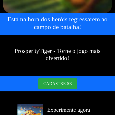
Está na hora dos heróis regressarem ao
campo de batalha!
ProsperityTiger - Torne o jogo mais
divertido!
CADASTRE-SE
Experimente agora