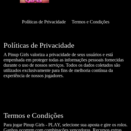
Políticas de Privacidade
Termos e Condições
Políticas de Privacidade
A Pinup Girls valoriza a privacidade de seus usuários e está
empenhada em proteger todas as informações pessoais fornecidas
durante o uso de nossos serviços. Todos os dados coletados são
utilizados exclusivamente para fins de melhoria contínua da
experiência de nossos jogadores.
Termos e Condições
Para jogar Pinup Girls - PLAY, selecione sua aposta e gire os rolos.
Ganhos ocorrem com combinações vencedoras. Recursos extras