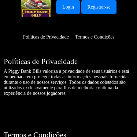
Login
Registrar-se
Políticas de Privacidade
Termos e Condições
Políticas de Privacidade
A Piggy Bank Bills valoriza a privacidade de seus usuários e está
empenhada em proteger todas as informações pessoais fornecidas
durante o uso de nossos serviços. Todos os dados coletados são
utilizados exclusivamente para fins de melhoria contínua da
experiência de nossos jogadores.
Termos e Condições