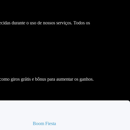
ecidas durante o uso de nossos serviços. Todos os
como giros grátis e bônus para aumentar os ganhos.
Boom Fiesta