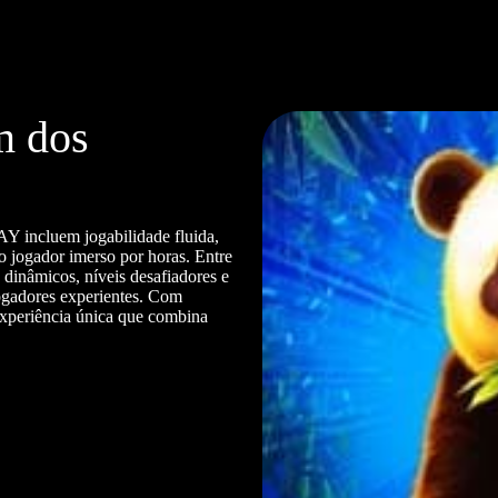
m dos
LAY incluem jogabilidade fluida,
o jogador imerso por horas. Entre
dinâmicos, níveis desafiadores e
jogadores experientes. Com
experiência única que combina