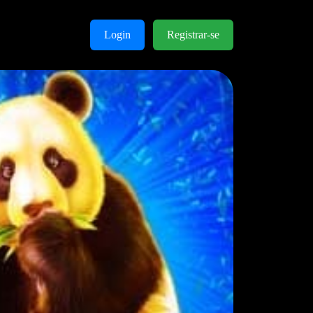
Login
Registrar-se