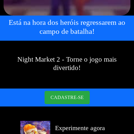
Está na hora dos heróis regressarem ao
campo de batalha!
Night Market 2 - Torne o jogo mais
divertido!
CADASTRE-SE
Experimente agora