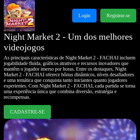
Login
Registrar-se
Night Market 2 - Um dos melhores
videojogos
As principais características de Night Market 2 - FACHAI incluem
jogabilidade fluida, gráficos atrativos e recursos inovadores que
mantêm o jogador imerso por horas. Entre os destaques, Night
Market 2 - FACHAI oferece bônus dinâmicos, níveis desafiadores
e uma temática que conquista tanto iniciantes quanto jogadores
experientes. Com Night Market 2 - FACHAI, cada partida se torna
uma experiência única que combina diversão, estratégia e
recompensas.
CADASTRE-SE