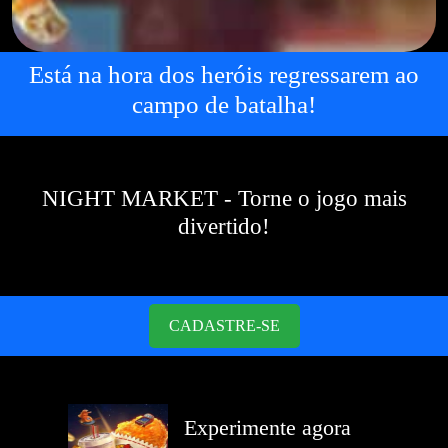
Está na hora dos heróis regressarem ao
campo de batalha!
NIGHT MARKET - Torne o jogo mais
divertido!
CADASTRE-SE
Experimente agora