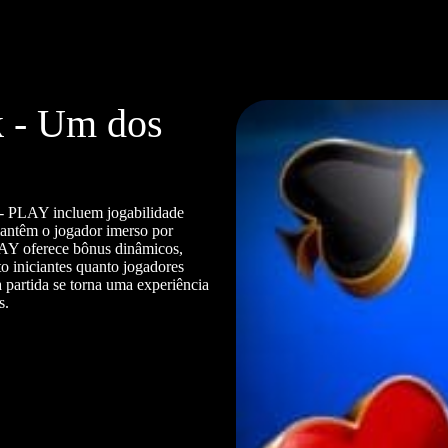
k - Um dos
k - PLAY incluem jogabilidade
 mantêm o jogador imerso por
LAY oferece bônus dinâmicos,
to iniciantes quanto jogadores
partida se torna uma experiência
s.