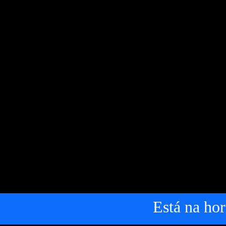
Está na hor