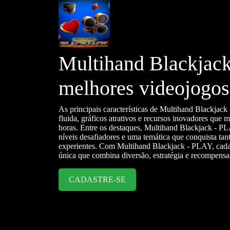
Multihand Blackjac
melhores videojogos
As principais características de Multihand Blackjac
fluida, gráficos atrativos e recursos inovadores que
horas. Entre os destaques, Multihand Blackjack - P
níveis desafiadores e uma temática que conquista tan
experientes. Com Multihand Blackjack - PLAY, cada 
única que combina diversão, estratégia e recompensa
CADASTRE-SE