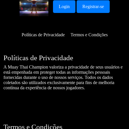
Login
Registrar-se
Políticas de Privacidade
Termos e Condições
Políticas de Privacidade
A Muay Thai Champion valoriza a privacidade de seus usuários e
está empenhada em proteger todas as informações pessoais
fornecidas durante o uso de nossos serviços. Todos os dados
coletados são utilizados exclusivamente para fins de melhoria
contínua da experiência de nossos jogadores.
Termos e Condições