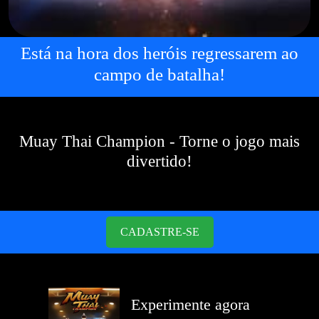
Está na hora dos heróis regressarem ao
campo de batalha!
Muay Thai Champion - Torne o jogo mais
divertido!
CADASTRE-SE
Experimente agora