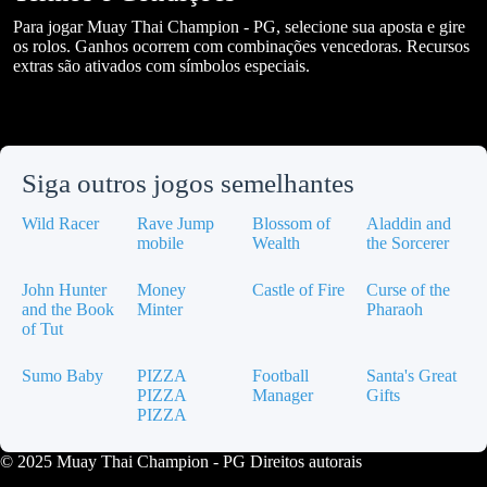
Para jogar Muay Thai Champion - PG, selecione sua aposta e gire
os rolos. Ganhos ocorrem com combinações vencedoras. Recursos
extras são ativados com símbolos especiais.
Siga outros jogos semelhantes
Wild Racer
Rave Jump
Blossom of
Aladdin and
mobile
Wealth
the Sorcerer
John Hunter
Money
Castle of Fire
Curse of the
and the Book
Minter
Pharaoh
of Tut
Sumo Baby
PIZZA
Football
Santa's Great
PIZZA
Manager
Gifts
PIZZA
© 2025 Muay Thai Champion - PG Direitos autorais