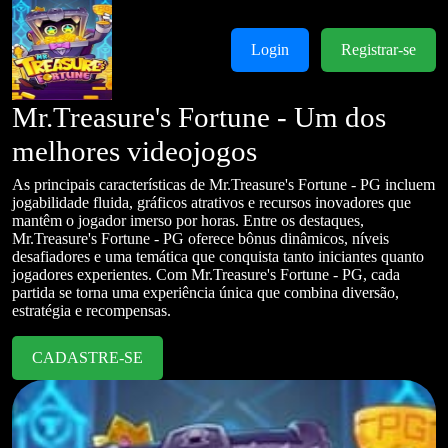
Login
Registrar-se
Mr.Treasure's Fortune - Um dos
melhores videojogos
As principais características de Mr.Treasure's Fortune - PG incluem
jogabilidade fluida, gráficos atrativos e recursos inovadores que
mantêm o jogador imerso por horas. Entre os destaques,
Mr.Treasure's Fortune - PG oferece bônus dinâmicos, níveis
desafiadores e uma temática que conquista tanto iniciantes quanto
jogadores experientes. Com Mr.Treasure's Fortune - PG, cada
partida se torna uma experiência única que combina diversão,
estratégia e recompensas.
CADASTRE-SE