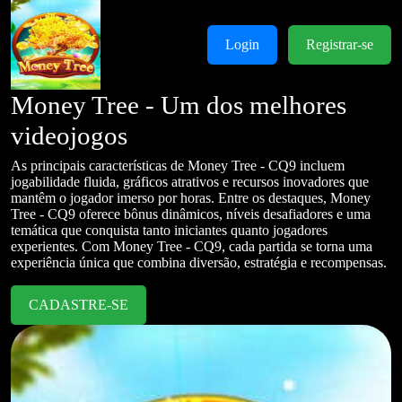
Login
Registrar-se
Money Tree - Um dos melhores
videojogos
As principais características de Money Tree - CQ9 incluem
jogabilidade fluida, gráficos atrativos e recursos inovadores que
mantêm o jogador imerso por horas. Entre os destaques, Money
Tree - CQ9 oferece bônus dinâmicos, níveis desafiadores e uma
temática que conquista tanto iniciantes quanto jogadores
experientes. Com Money Tree - CQ9, cada partida se torna uma
experiência única que combina diversão, estratégia e recompensas.
CADASTRE-SE