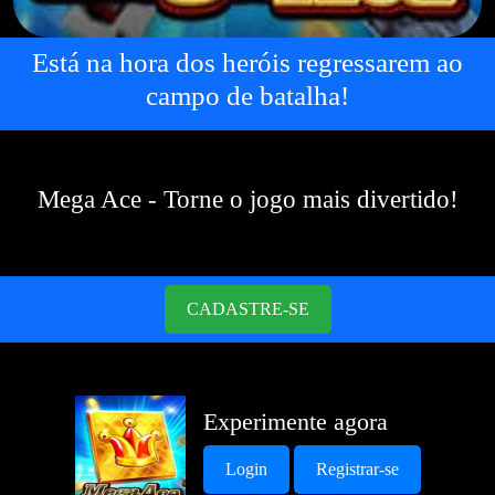
Está na hora dos heróis regressarem ao
campo de batalha!
Mega Ace - Torne o jogo mais divertido!
CADASTRE-SE
Experimente agora
Login
Registrar-se