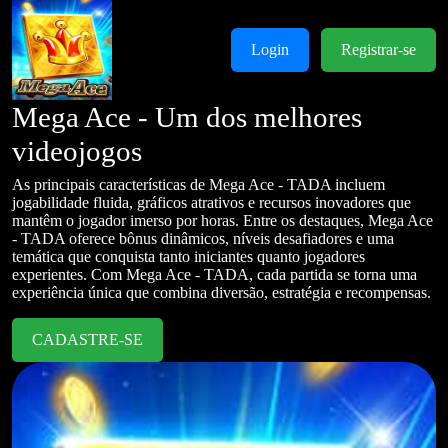
Login
Registrar-se
Mega Ace - Um dos melhores
videojogos
As principais características de Mega Ace - TADA incluem
jogabilidade fluida, gráficos atrativos e recursos inovadores que
mantêm o jogador imerso por horas. Entre os destaques, Mega Ace
- TADA oferece bônus dinâmicos, níveis desafiadores e uma
temática que conquista tanto iniciantes quanto jogadores
experientes. Com Mega Ace - TADA, cada partida se torna uma
experiência única que combina diversão, estratégia e recompensas.
CADASTRE-SE