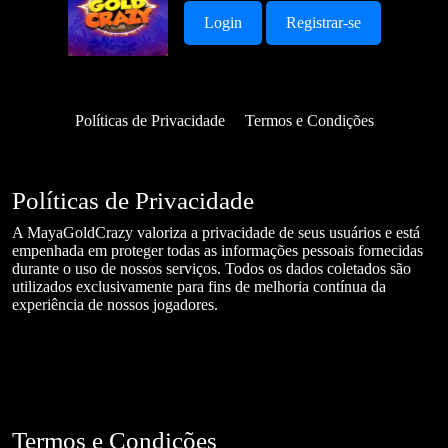
Login
Registrar-se
Políticas de Privacidade
Termos e Condições
Políticas de Privacidade
A MayaGoldCrazy valoriza a privacidade de seus usuários e está
empenhada em proteger todas as informações pessoais fornecidas
durante o uso de nossos serviços. Todos os dados coletados são
utilizados exclusivamente para fins de melhoria contínua da
experiência de nossos jogadores.
Termos e Condições