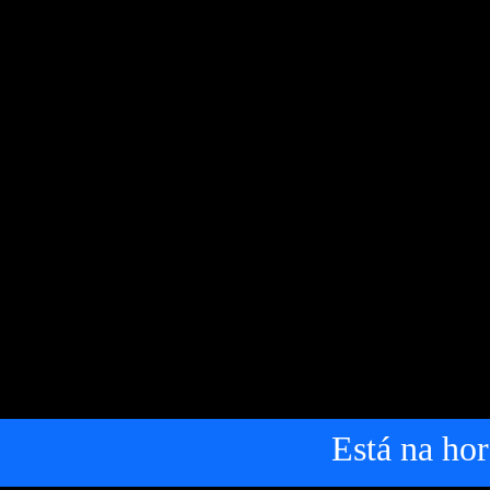
Está na hor