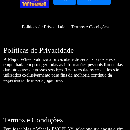
Políticas de Privacidade
Termos e Condições
Políticas de Privacidade
A Magic Wheel valoriza a privacidade de seus usuários e está
empenhada em proteger todas as informações pessoais fornecidas
durante o uso de nossos serviços. Todos os dados coletados são
utilizados exclusivamente para fins de melhoria contínua da
experiência de nossos jogadores.
Termos e Condições
Para jogar Magic Wheel - EVOPLAY, selecione sua aposta e gire