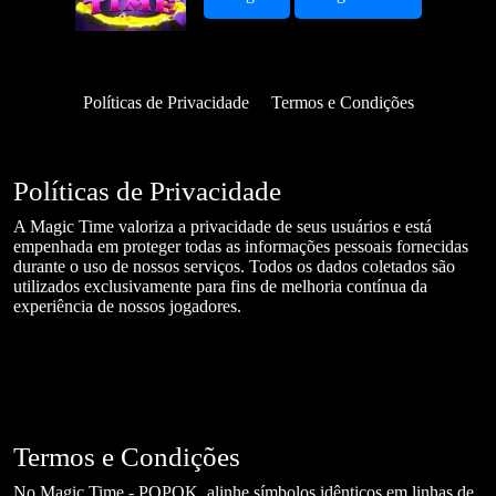
Políticas de Privacidade
Termos e Condições
Políticas de Privacidade
A Magic Time valoriza a privacidade de seus usuários e está
empenhada em proteger todas as informações pessoais fornecidas
durante o uso de nossos serviços. Todos os dados coletados são
utilizados exclusivamente para fins de melhoria contínua da
experiência de nossos jogadores.
Termos e Condições
No Magic Time - POPOK, alinhe símbolos idênticos em linhas de