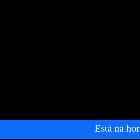
Está na hor