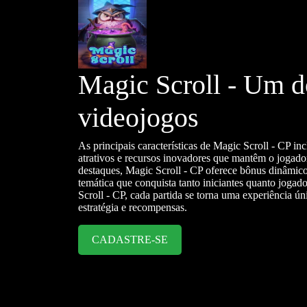
Magic Scroll - Um d
videojogos
As principais características de Magic Scroll - CP inc
atrativos e recursos inovadores que mantêm o jogador
destaques, Magic Scroll - CP oferece bônus dinâmico
temática que conquista tanto iniciantes quanto joga
Scroll - CP, cada partida se torna uma experiência ú
estratégia e recompensas.
CADASTRE-SE