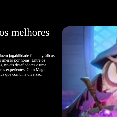
os melhores
luem jogabilidade fluida, gráficos
 imerso por horas. Entre os
s, níveis desafiadores e uma
dores experientes. Com Magic
nica que combina diversão,