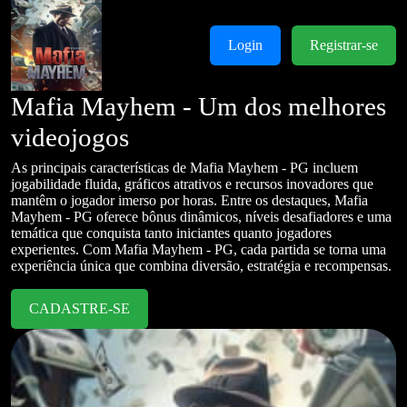
Login
Registrar-se
Mafia Mayhem - Um dos melhores
videojogos
As principais características de Mafia Mayhem - PG incluem
jogabilidade fluida, gráficos atrativos e recursos inovadores que
mantêm o jogador imerso por horas. Entre os destaques, Mafia
Mayhem - PG oferece bônus dinâmicos, níveis desafiadores e uma
temática que conquista tanto iniciantes quanto jogadores
experientes. Com Mafia Mayhem - PG, cada partida se torna uma
experiência única que combina diversão, estratégia e recompensas.
CADASTRE-SE