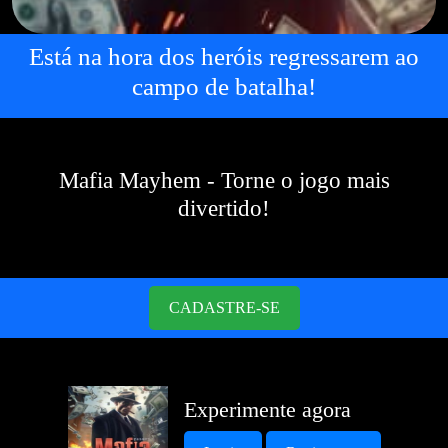
Está na hora dos heróis regressarem ao
campo de batalha!
Mafia Mayhem - Torne o jogo mais
divertido!
CADASTRE-SE
Experimente agora