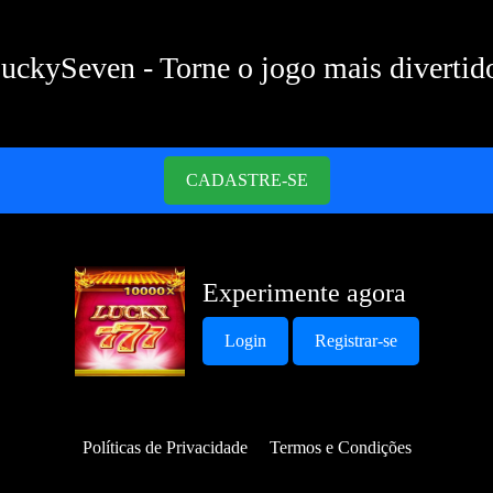
uckySeven - Torne o jogo mais divertid
CADASTRE-SE
Experimente agora
Login
Registrar-se
Políticas de Privacidade
Termos e Condições