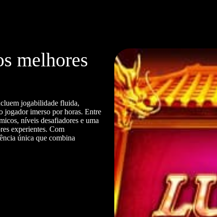
s melhores
cluem jogabilidade fluida,
o jogador imerso por horas. Entre
icos, níveis desafiadores e uma
ores experientes. Com
iência única que combina