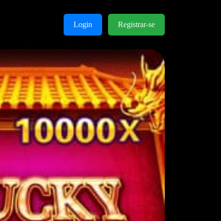
Login
Registrar-se