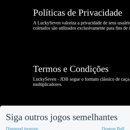
Políticas de Privacidade
A LuckySeven valoriza a privacidade de seus usuário
coletados são utilizados exclusivamente para fins de
Termos e Condições
LuckySeven - JDB segue o formato clássico de caça-
multiplicadores.
Siga outros jogos semelhantes
Diamond treasure
Dragon Ball