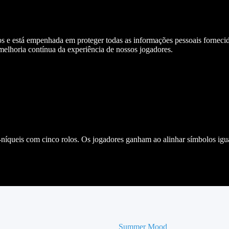
s e está empenhada em proteger todas as informações pessoais fornecid
 melhoria contínua da experiência de nossos jogadores.
níqueis com cinco rolos. Os jogadores ganham ao alinhar símbolos igua
Summer Mood