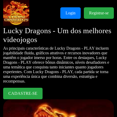
Login
Registrar-se
Lucky Dragons - Um dos melhores
videojogos
As principais características de Lucky Dragons - PLAY incluem
jogabilidade fluida, gráficos atrativos e recursos inovadores que
mantêm o jogador imerso por horas. Entre os destaques, Lucky
Dragons - PLAY oferece bônus dinâmicos, níveis desafiadores e
uma temática que conquista tanto iniciantes quanto jogadores
experientes. Com Lucky Dragons - PLAY, cada partida se torna
uma experiência única que combina diversão, estratégia e
recompensas.
CADASTRE-SE