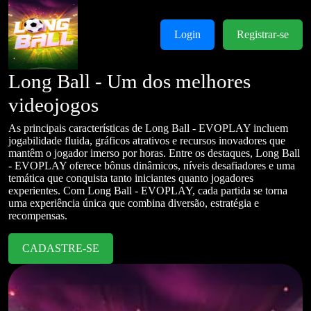
Login
Registrar-se
Long Ball - Um dos melhores
videojogos
As principais características de Long Ball - EVOPLAY incluem
jogabilidade fluida, gráficos atrativos e recursos inovadores que
mantêm o jogador imerso por horas. Entre os destaques, Long Ball
- EVOPLAY oferece bônus dinâmicos, níveis desafiadores e uma
temática que conquista tanto iniciantes quanto jogadores
experientes. Com Long Ball - EVOPLAY, cada partida se torna
uma experiência única que combina diversão, estratégia e
recompensas.
CADASTRE-SE