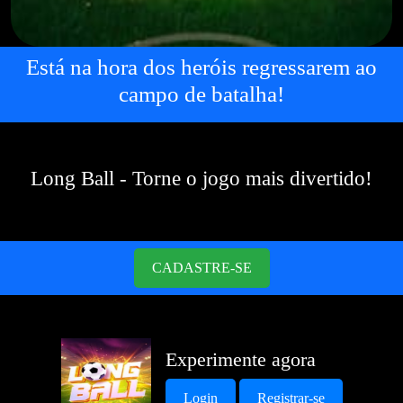
Está na hora dos heróis regressarem ao
campo de batalha!
Long Ball - Torne o jogo mais divertido!
CADASTRE-SE
Experimente agora
Login
Registrar-se