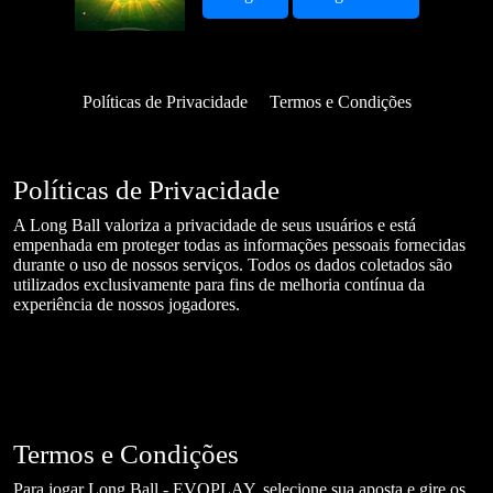
Políticas de Privacidade
Termos e Condições
Políticas de Privacidade
A Long Ball valoriza a privacidade de seus usuários e está
empenhada em proteger todas as informações pessoais fornecidas
durante o uso de nossos serviços. Todos os dados coletados são
utilizados exclusivamente para fins de melhoria contínua da
experiência de nossos jogadores.
Termos e Condições
Para jogar Long Ball - EVOPLAY, selecione sua aposta e gire os