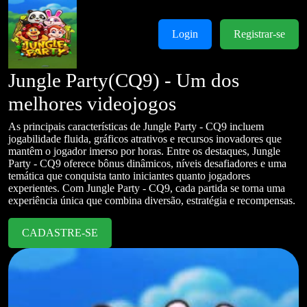
Login
Registrar-se
Jungle Party(CQ9) - Um dos
melhores videojogos
As principais características de Jungle Party - CQ9 incluem
jogabilidade fluida, gráficos atrativos e recursos inovadores que
mantêm o jogador imerso por horas. Entre os destaques, Jungle
Party - CQ9 oferece bônus dinâmicos, níveis desafiadores e uma
temática que conquista tanto iniciantes quanto jogadores
experientes. Com Jungle Party - CQ9, cada partida se torna uma
experiência única que combina diversão, estratégia e recompensas.
CADASTRE-SE