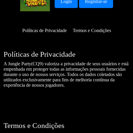
Login
Registrar-se
Políticas de Privacidade
Termos e Condições
Políticas de Privacidade
A Jungle Party(CQ9) valoriza a privacidade de seus usuários e está
empenhada em proteger todas as informações pessoais fornecidas
durante o uso de nossos serviços. Todos os dados coletados são
utilizados exclusivamente para fins de melhoria contínua da
experiência de nossos jogadores.
Termos e Condições