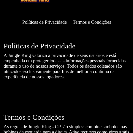
Políticas de Privacidade
Termos e Condições
Políticas de Privacidade
A Jungle King valoriza a privacidade de seus usuários e está
empenhada em proteger todas as informações pessoais fornecidas
durante o uso de nossos serviços. Todos os dados coletados são
utilizados exclusivamente para fins de melhoria contínua da
experiência de nossos jogadores.
Termos e Condições
As regras de Jungle King - CP são simples: combine símbolos nas
bobinas da esquerda para a direita. Ative recursos como giros grátis