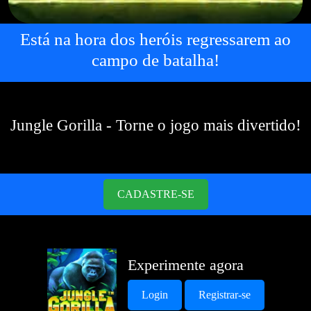
Está na hora dos heróis regressarem ao
campo de batalha!
Jungle Gorilla - Torne o jogo mais divertido!
CADASTRE-SE
Experimente agora
Login
Registrar-se