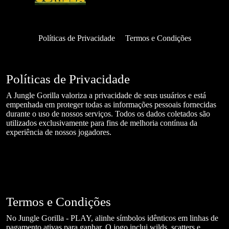
Políticas de Privacidade
Termos e Condições
Políticas de Privacidade
A Jungle Gorilla valoriza a privacidade de seus usuários e está
empenhada em proteger todas as informações pessoais fornecidas
durante o uso de nossos serviços. Todos os dados coletados são
utilizados exclusivamente para fins de melhoria contínua da
experiência de nossos jogadores.
Termos e Condições
No Jungle Gorilla - PLAY, alinhe símbolos idênticos em linhas de
pagamento ativas para ganhar. O jogo inclui wilds, scatters e