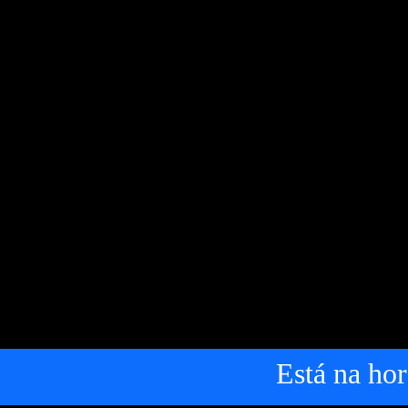
Está na hor