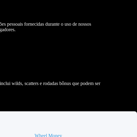
ões pessoais fornecidas durante o uso de nossos
ogadores.
nclui wilds, scatters e rodadas bônus que podem ser
Wheel Money