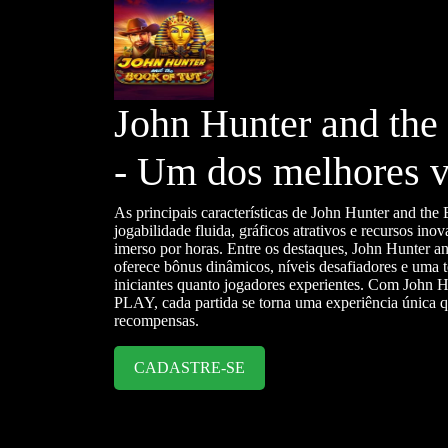
John Hunter and the
- Um dos melhores v
As principais características de John Hunter and th
jogabilidade fluida, gráficos atrativos e recursos i
imerso por horas. Entre os destaques, John Hunter 
oferece bônus dinâmicos, níveis desafiadores e uma t
iniciantes quanto jogadores experientes. Com John H
PLAY, cada partida se torna uma experiência única q
recompensas.
CADASTRE-SE