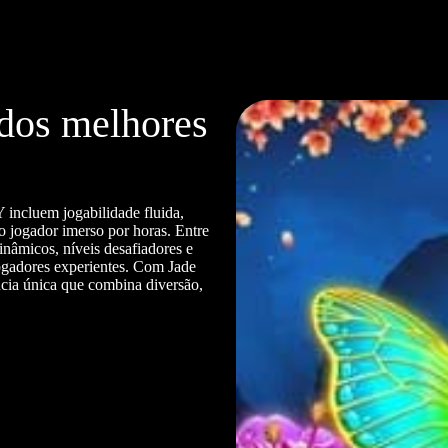
 dos melhores
Y incluem jogabilidade fluida,
o jogador imerso por horas. Entre
inâmicos, níveis desafiadores e
jogadores experientes. Com Jade
ncia única que combina diversão,