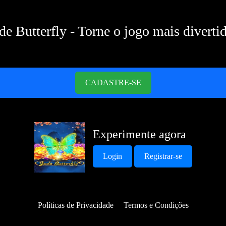
de Butterfly - Torne o jogo mais diverti
CADASTRE-SE
Experimente agora
Login
Registrar-se
Políticas de Privacidade
Termos e Condições