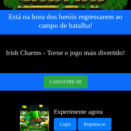
Está na hora dos heróis regressarem ao
campo de batalha!
Irish Charms - Torne o jogo mais divertido!
CADASTRE-SE
Experimente agora
Login
Registrar-se