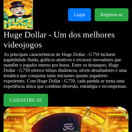
Login
Registrar-se
Huge Dollar - Um dos melhores
videojogos
As principais características de Huge Dollar - G759 incluem
jogabilidade fluida, gráficos atrativos e recursos inovadores que
mantêm o jogador imerso por horas. Entre os destaques, Huge
Dollar - G759 oferece bônus dinâmicos, níveis desafiadores e uma
temática que conquista tanto iniciantes quanto jogadores
experientes. Com Huge Dollar - G759, cada partida se torna uma
experiência única que combina diversão, estratégia e recompensas.
CADASTRE-SE