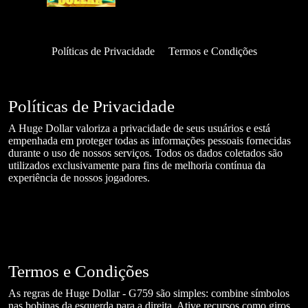
Políticas de Privacidade
Termos e Condições
Políticas de Privacidade
A Huge Dollar valoriza a privacidade de seus usuários e está
empenhada em proteger todas as informações pessoais fornecidas
durante o uso de nossos serviços. Todos os dados coletados são
utilizados exclusivamente para fins de melhoria contínua da
experiência de nossos jogadores.
Termos e Condições
As regras de Huge Dollar - G759 são simples: combine símbolos
nas bobinas da esquerda para a direita. Ative recursos como giros