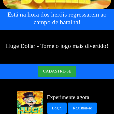
Está na hora dos heróis regressarem ao
campo de batalha!
Huge Dollar - Torne o jogo mais divertido!
CADASTRE-SE
Experimente agora
Login
Registrar-se