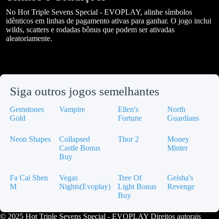
No Hot Triple Sevens Special - EVOPLAY, alinhe símbolos
idênticos em linhas de pagamento ativas para ganhar. O jogo inclui
wilds, scatters e rodadas bônus que podem ser ativadas
aleatoriamente.
Siga outros jogos semelhantes
Gemstones
Vampire
Ellen's
North
Gold
Fortune
Guardians
Neon Shapes
Collapsed
Thor 2
Money
Castle Bonus
Minter
Buy
Fa Cai Shen
Vegas
Tree Of
Geisha's
M
Nights(Evoplay)
Light Bonus
Revenge
Buy
© 2025 Hot Triple Sevens Special - EVOPLAY Direitos autorais