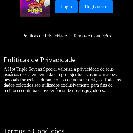
Login
Registrar-se
Políticas de Privacidade
Termos e Condições
Políticas de Privacidade
A Hot Triple Sevens Special valoriza a privacidade de seus
usuários e está empenhada em proteger todas as informações
pessoais fornecidas durante o uso de nossos serviços. Todos os
dados coletados são utilizados exclusivamente para fins de
melhoria contínua da experiência de nossos jogadores.
Termos e Condições