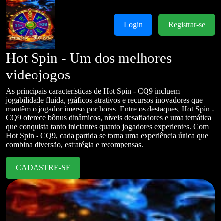
Login
Registrar-se
Hot Spin - Um dos melhores
videojogos
As principais características de Hot Spin - CQ9 incluem
jogabilidade fluida, gráficos atrativos e recursos inovadores que
mantêm o jogador imerso por horas. Entre os destaques, Hot Spin -
CQ9 oferece bônus dinâmicos, níveis desafiadores e uma temática
que conquista tanto iniciantes quanto jogadores experientes. Com
Hot Spin - CQ9, cada partida se torna uma experiência única que
combina diversão, estratégia e recompensas.
CADASTRE-SE