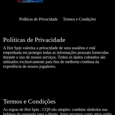
Políticas de Privacidade
Termos e Condições
Políticas de Privacidade
A Hot Spin valoriza a privacidade de seus usuários e está
empenhada em proteger todas as informações pessoais fornecidas
durante o uso de nossos serviços. Todos os dados coletados são
utilizados exclusivamente para fins de melhoria contínua da
experiência de nossos jogadores.
Termos e Condições
As regras de Hot Spin - CQ9 são simples: combine símbolos nas
bobinas da esquerda para a direita. Ative recursos como giros grátis