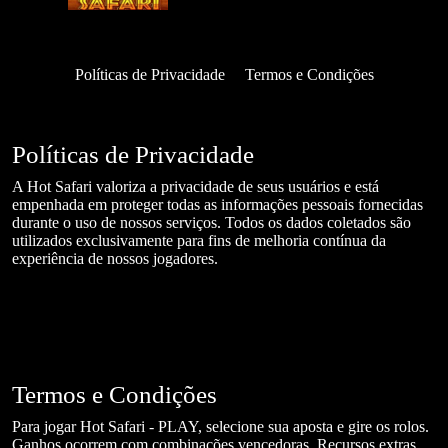
Políticas de Privacidade
Termos e Condições
Políticas de Privacidade
A Hot Safari valoriza a privacidade de seus usuários e está
empenhada em proteger todas as informações pessoais fornecidas
durante o uso de nossos serviços. Todos os dados coletados são
utilizados exclusivamente para fins de melhoria contínua da
experiência de nossos jogadores.
Termos e Condições
Para jogar Hot Safari - PLAY, selecione sua aposta e gire os rolos.
Ganhos ocorrem com combinações vencedoras. Recursos extras