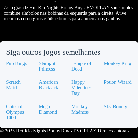
As regras de Hot Rio Nights Bonus Buy - EVOPLAY são simples:
combine símbolos nas bobinas da esquerda para a direita. Ative
recursos como giros grátis e bônus para aumentar os ganhos.
Siga outros jogos semelhantes
Pub Kings
Starlight
Temple of
Monkey King
Princess
Dead
Scratch
American
Happy
Potion Wizard
Match
Blackjack
Valentines
Day
Gates of
Mega
Monkey
Sky Bounty
Olympus
Diamond
Madness
1000
© 2025 Hot Rio Nights Bonus Buy - EVOPLAY Direitos autorais