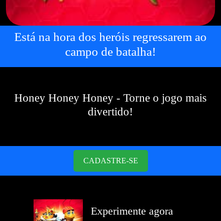
Está na hora dos heróis regressarem ao
campo de batalha!
Honey Honey Honey - Torne o jogo mais
divertido!
CADASTRE-SE
Experimente agora