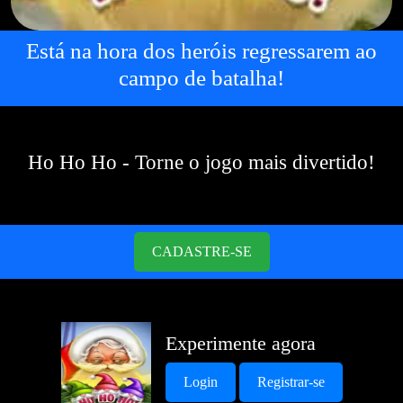
Está na hora dos heróis regressarem ao
campo de batalha!
Ho Ho Ho - Torne o jogo mais divertido!
CADASTRE-SE
Experimente agora
Login
Registrar-se