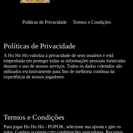
Políticas de Privacidade
Termos e Condições
Políticas de Privacidade
A Ho Ho Ho valoriza a privacidade de seus usuários e está
empenhada em proteger todas as informações pessoais fornecidas
durante o uso de nossos serviços. Todos os dados coletados são
utilizados exclusivamente para fins de melhoria contínua da
experiência de nossos jogadores.
Termos e Condições
Para jogar Ho Ho Ho - POPOK, selecione sua aposta e gire os
rolos. Ganhos ocorrem com combinações vencedoras. Recursos