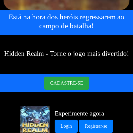
Está na hora dos heróis regressarem ao
campo de batalha!
Hidden Realm - Torne o jogo mais divertido!
CADASTRE-SE
Experimente agora
Login
Registrar-se