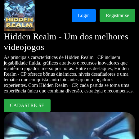
Login
Registrar-se
Hidden Realm - Um dos melhores
videojogos
As principais características de Hidden Realm - CP incluem
jogabilidade fluida, gráficos atrativos e recursos inovadores que
mantêm o jogador imerso por horas. Entre os destaques, Hidden
Realm - CP oferece bônus dinâmicos, níveis desafiadores e uma
temática que conquista tanto iniciantes quanto jogadores
experientes. Com Hidden Realm - CP, cada partida se torna uma
experiência única que combina diversão, estratégia e recompensas.
CADASTRE-SE