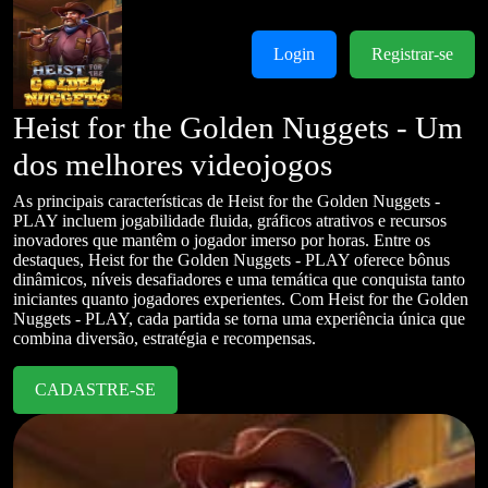
Login
Registrar-se
Heist for the Golden Nuggets - Um
dos melhores videojogos
As principais características de Heist for the Golden Nuggets -
PLAY incluem jogabilidade fluida, gráficos atrativos e recursos
inovadores que mantêm o jogador imerso por horas. Entre os
destaques, Heist for the Golden Nuggets - PLAY oferece bônus
dinâmicos, níveis desafiadores e uma temática que conquista tanto
iniciantes quanto jogadores experientes. Com Heist for the Golden
Nuggets - PLAY, cada partida se torna uma experiência única que
combina diversão, estratégia e recompensas.
CADASTRE-SE