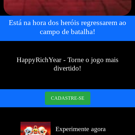
Está na hora dos heróis regressarem ao
campo de batalha!
HappyRichYear - Torne o jogo mais
divertido!
CADASTRE-SE
Experimente agora