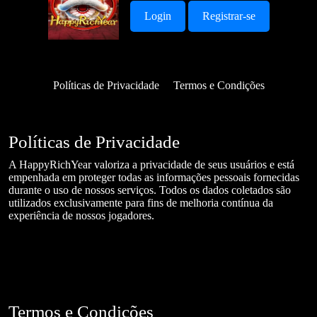
Login
Registrar-se
Políticas de Privacidade
Termos e Condições
Políticas de Privacidade
A HappyRichYear valoriza a privacidade de seus usuários e está
empenhada em proteger todas as informações pessoais fornecidas
durante o uso de nossos serviços. Todos os dados coletados são
utilizados exclusivamente para fins de melhoria contínua da
experiência de nossos jogadores.
Termos e Condições