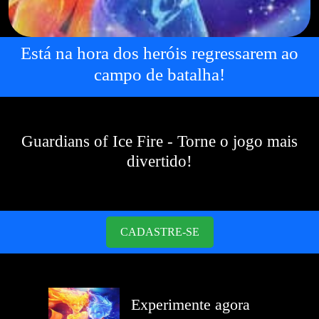
Está na hora dos heróis regressarem ao
campo de batalha!
Guardians of Ice Fire - Torne o jogo mais
divertido!
CADASTRE-SE
Experimente agora