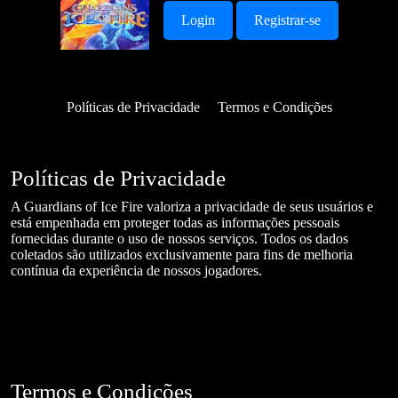
Login
Registrar-se
Políticas de Privacidade
Termos e Condições
Políticas de Privacidade
A Guardians of Ice Fire valoriza a privacidade de seus usuários e
está empenhada em proteger todas as informações pessoais
fornecidas durante o uso de nossos serviços. Todos os dados
coletados são utilizados exclusivamente para fins de melhoria
contínua da experiência de nossos jogadores.
Termos e Condições