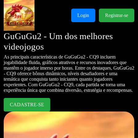
Login
Registrar-se
GuGuGu2 - Um dos melhores
videojogos
As principais características de GuGuGu2 - CQ9 incluem
jogabilidade fluida, gráficos atrativos e recursos inovadores que
mantêm o jogador imerso por horas. Entre os destaques, GuGuGu2
- CQ9 oferece bônus dinâmicos, níveis desafiadores e uma
temática que conquista tanto iniciantes quanto jogadores
experientes. Com GuGuGu2 - CQ9, cada partida se torna uma
experiência única que combina diversão, estratégia e recompensas.
CADASTRE-SE