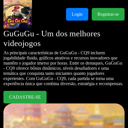
Login
Registrar-se
GuGuGu - Um dos melhores
videojogos
As principais características de GuGuGu - CQ9 incluem
jogabilidade fluida, gráficos atrativos e recursos inovadores que
mantêm o jogador imerso por horas. Entre os destaques, GuGuGu
- CQ9 oferece bônus dinâmicos, níveis desafiadores e uma
temática que conquista tanto iniciantes quanto jogadores
experientes. Com GuGuGu - CQ9, cada partida se torna uma
experiência única que combina diversão, estratégia e recompensas.
CADASTRE-SE