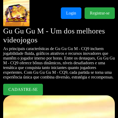
Login
Registrar-se
Gu Gu Gu M - Um dos melhores
videojogos
As principais características de Gu Gu Gu M - CQ9 incluem
jogabilidade fluida, gráficos atrativos e recursos inovadores que
mantêm o jogador imerso por horas. Entre os destaques, Gu Gu Gu
M - CQ9 oferece bônus dinâmicos, níveis desafiadores e uma
temática que conquista tanto iniciantes quanto jogadores
experientes. Com Gu Gu Gu M - CQ9, cada partida se torna uma
experiência única que combina diversão, estratégia e recompensas.
CADASTRE-SE