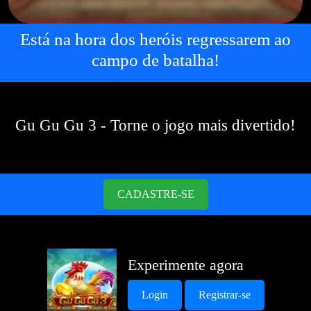
Está na hora dos heróis regressarem ao
campo de batalha!
Gu Gu Gu 3 - Torne o jogo mais divertido!
CADASTRE-SE
Experimente agora
Login
Registrar-se