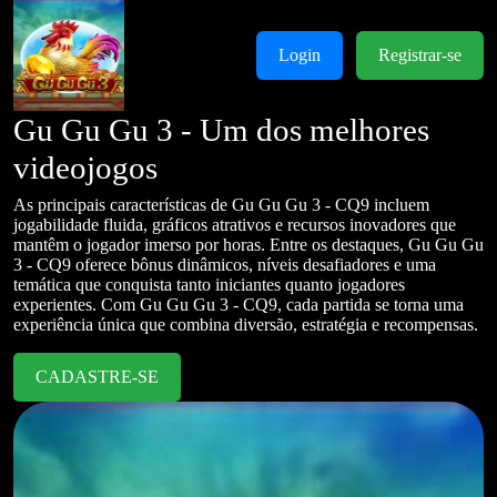
Login
Registrar-se
Gu Gu Gu 3 - Um dos melhores
videojogos
As principais características de Gu Gu Gu 3 - CQ9 incluem
jogabilidade fluida, gráficos atrativos e recursos inovadores que
mantêm o jogador imerso por horas. Entre os destaques, Gu Gu Gu
3 - CQ9 oferece bônus dinâmicos, níveis desafiadores e uma
temática que conquista tanto iniciantes quanto jogadores
experientes. Com Gu Gu Gu 3 - CQ9, cada partida se torna uma
experiência única que combina diversão, estratégia e recompensas.
CADASTRE-SE