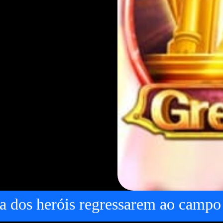
a dos heróis regressarem ao campo