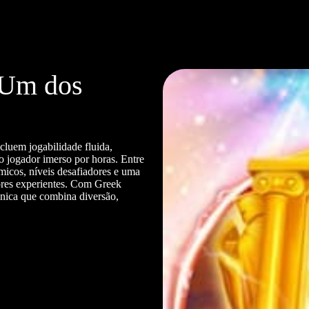
 Um dos
cluem jogabilidade fluida,
o jogador imerso por horas. Entre
icos, níveis desafiadores e uma
dores experientes. Com Greek
única que combina diversão,