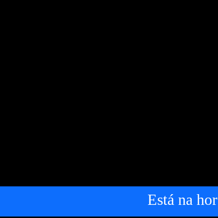
Está na hor