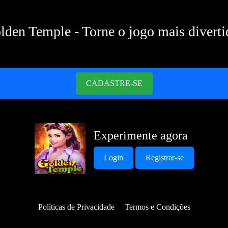
lden Temple - Torne o jogo mais diverti
CADASTRE-SE
Experimente agora
Login
Registrar-se
Políticas de Privacidade
Termos e Condições