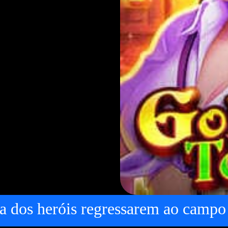
a dos heróis regressarem ao campo