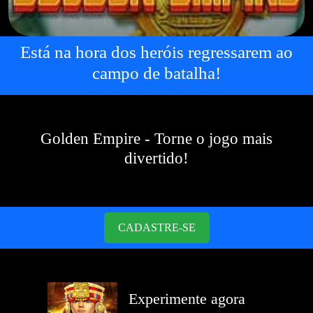
Está na hora dos heróis regressarem ao
campo de batalha!
Golden Empire - Torne o jogo mais
divertido!
CADASTRE-SE
Experimente agora